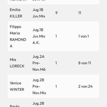
Emilia
Jug.1B
9
11
KILLER
Juv.Mix
Filippo
Jug.1B
Maria
Juv.Mix
1
1 von 1
RAMOND
A.K.
A
Jug.2A
Mia
Pre-
1
8 von 11
LORECK
Nov.Mä
Jug.2B
Venice
Pre-
1
2 von 24
WINTER
Nov.Mix
Jug.2B
Paula