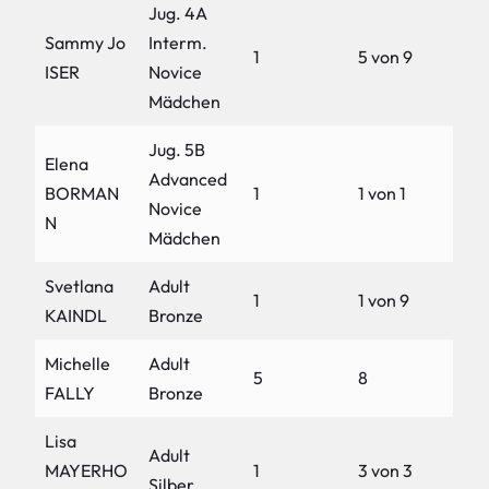
Jug. 4A
Sammy Jo
Interm.
1
5 von 9
ISER
Novice
Mädchen
Jug. 5B
Elena
Advanced
BORMAN
1
1 von 1
Novice
N
Mädchen
Svetlana
Adult
1
1 von 9
KAINDL
Bronze
Michelle
Adult
5
8
FALLY
Bronze
Lisa
Adult
MAYERHO
1
3 von 3
Silber