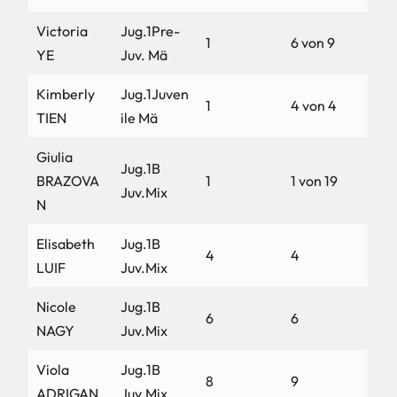
Victoria
Jug.1Pre-
1
6 von 9
YE
Juv. Mä
Kimberly
Jug.1Juven
1
4 von 4
TIEN
ile Mä
Giulia
Jug.1B
BRAZOVA
1
1 von 19
Juv.Mix
N
Elisabeth
Jug.1B
4
4
LUIF
Juv.Mix
Nicole
Jug.1B
6
6
NAGY
Juv.Mix
Viola
Jug.1B
8
9
ADRIGAN
Juv.Mix