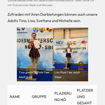
Schülermeisterinnen mit neuerlichem Punktezuwachs: Team Shine On
mit Trainerinnen Heidi und Manuela
Zufrieden mit ihren Darbietungen können auch unsere
Adults Tina, Lisa, Svetlana und Michelle sein.
Tina gleich 2x Platz 1 bei
Lisa Platz 1 bei Adult
Adult Gold
Silber
PLATZIER
PLAZIERU
NAME
GRUPPE
UNG
NG NÖ
GESAMT