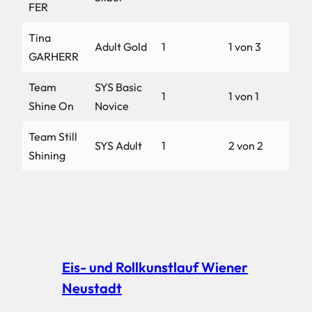
FER
Tina
Adult Gold
1
1 von 3
GARHERR
Team
SYS Basic
1
1 von 1
Shine On
Novice
Team Still
SYS Adult
1
2 von 2
Shining
Eis- und Rollkunstlauf Wiener
Neustadt