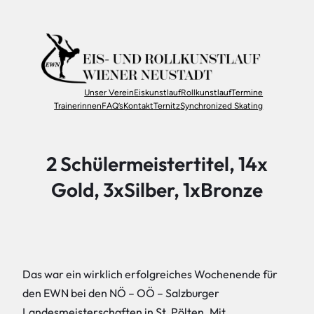
Zum
Inhalt
springen
Unser Verein
Eiskunstlauf
Rollkunstlauf
Termine
Trainerinnen
FAQ’s
Kontakt
Ternitz
Synchronized Skating
2 Schülermeistertitel, 14x
Gold, 3xSilber, 1xBronze
Das war ein wirklich erfolgreiches Wochenende für
den EWN bei den NÖ – OÖ – Salzburger
Landesmeisterschaften in St. Pölten. Mit