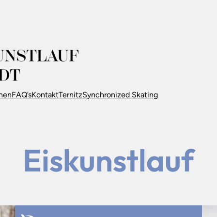
nnen
FAQ’s
Kontakt
Ternitz
Synchronized Skating
Eiskunstlauf