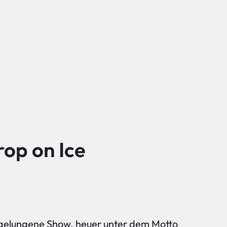
rop on Ice
 gelungene Show, heuer unter dem Motto