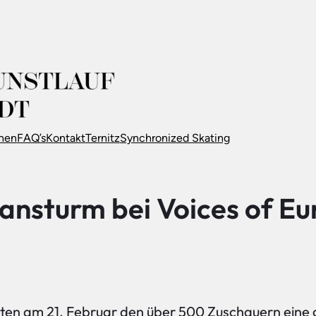
nnen
FAQ’s
Kontakt
Ternitz
Synchronized Skating
nsturm bei Voices of Eu
boten am 21. Februar den über 500 Zuschauern eine