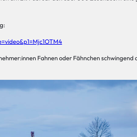
g:
ge=video&p1=Mjc1OTM4
Teilnehmer:innen Fahnen oder Fähnchen schwingend a