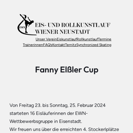
Zum
Inhalt
springen
Unser Verein
Eiskunstlauf
Rollkunstlauf
Termine
Trainerinnen
FAQ’s
Kontakt
Ternitz
Synchronized Skating
Fanny Elßler Cup
Von Freitag 23. bis Sonntag, 25. Februar 2024 
starteten 16 Eisläuferinnen der EWN-
Wettbewerbsgruppe in Eisenstadt. 

Wir freuen uns über die erreichten 4. Stockerlplätze 