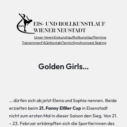
Zum
Inhalt
springen
Unser Verein
Eiskunstlauf
Rollkunstlauf
Termine
Trainerinnen
FAQ’s
Kontakt
Ternitz
Synchronized Skating
Golden Girls…
… dürfen sich ab jetzt Elena und Sophie nennen. Beide
erzielten beim
21. Fanny Elßler Cup
in Eisenstadt
nicht zum ersten Mal in dieser Saison den Sieg. Von 21.
– 23. Februar erkämpften sich die Sportlerinnen des