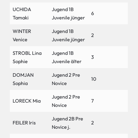
UCHIDA
Jugend 1B
6
Tamaki
Juvenile jünger
WINTER
Jugend 1B
2
Venice
Juvenile jünger
STROBL Lina
Jugend 1B
3
Sophie
Juvenile älter
DOMJAN
Jugend 2 Pre
10
Sophia
Novice
Jugend 2 Pre
LORECK Mia
7
Novice
Jugend 2B Pre
FEILER Iris
2
Novice j.