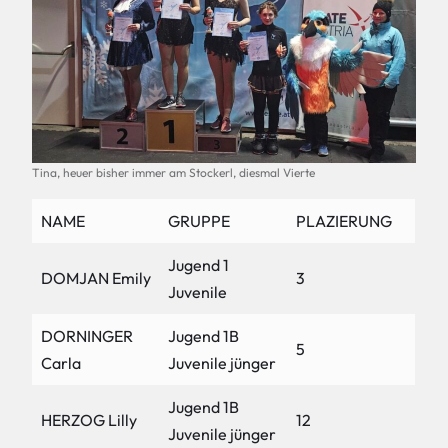
Tina, heuer bisher immer am Stockerl, diesmal Vierte
NAME
GRUPPE
PLAZIERUNG
Jugend 1
DOMJAN Emily
3
Juvenile
DORNINGER
Jugend 1B
5
Carla
Juvenile jünger
Jugend 1B
HERZOG Lilly
12
Juvenile jünger