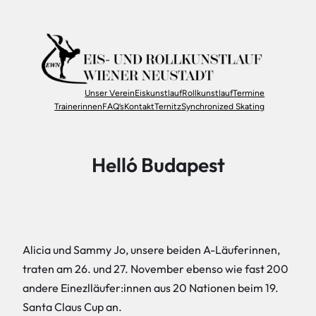
Zum
Inhalt
springen
Unser Verein
Eiskunstlauf
Rollkunstlauf
Termine
Trainerinnen
FAQ’s
Kontakt
Ternitz
Synchronized Skating
Helló Budapest
Alicia und Sammy Jo, unsere beiden A-Läuferinnen,
traten am 26. und 27. November ebenso wie fast 200
andere Einezlläufer:innen aus 20 Nationen beim 19.
Santa Claus Cup an.