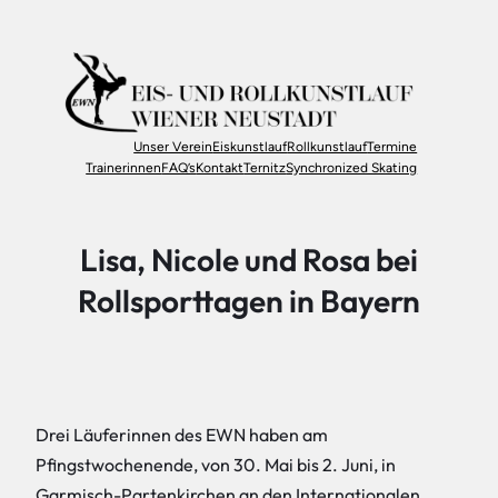
Zum
Inhalt
springen
Unser Verein
Eiskunstlauf
Rollkunstlauf
Termine
Trainerinnen
FAQ’s
Kontakt
Ternitz
Synchronized Skating
Lisa, Nicole und Rosa bei
Rollsporttagen in Bayern
Drei Läuferinnen des EWN haben am
Pfingstwochenende, von 30. Mai bis 2. Juni, in
Garmisch-Partenkirchen an den Internationalen