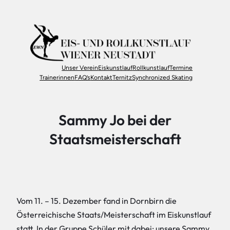
Zum
Inhalt
springen
Unser Verein
Eiskunstlauf
Rollkunstlauf
Termine
Trainerinnen
FAQ’s
Kontakt
Ternitz
Synchronized Skating
Sammy Jo bei der
Staatsmeisterschaft
Vom 11. – 15. Dezember fand in Dornbirn die
Österreichische Staats/Meisterschaft im Eiskunstlauf
statt. In der Gruppe Schüler mit dabei: unsere Sammy