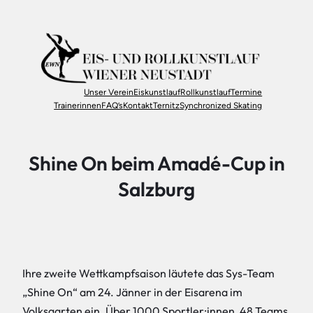
Zum
Inhalt
springen
Unser Verein
Eiskunstlauf
Rollkunstlauf
Termine
Trainerinnen
FAQ’s
Kontakt
Ternitz
Synchronized Skating
Shine On beim Amadé-Cup in
Salzburg
Ihre zweite Wettkampfsaison läutete das Sys-Team
„Shine On“ am 24. Jänner in der Eisarena im
Volksgarten ein. Über 1000 Sportler:innen, 48 Teams